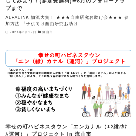
してみよう！(参加費無料)➨8月のフォローアッ
プまで
ALFALINK 物流大賞！ ★★★自由研究お助け会★★★ 参
加方法 『子供向け自由研究お助け...
2024年6月12日
流山市
幸せの町ハピネスタウン「エンカナル（ｴﾝ縁/ｶﾅ
ﾙ運河）」プロジェクト in 流山市