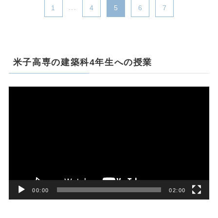
1
...
4
5
6
7
米子高専の建築科4年生への授業
動
画
プ
レ
ー
ヤ
ー
00:00
02:00