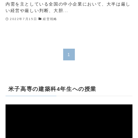
内需を主としている全国の中小企業において、大半は厳し
い経営や厳しい判断、大胆...
2022年7月15日
経営戦略
1
米子高専の建築科4年生への授業
動
画
プ
レ