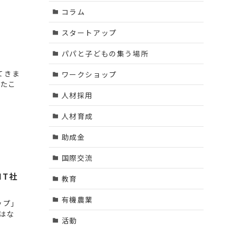
コラム
スタートアップ
パパと子どもの集う場所
てきま
ワークショップ
ったこ
人材採用
人材育成
助成金
国際交流
IT社
教育
有機農業
ップ」
はな
活動