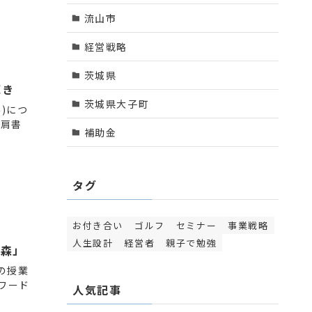
流山市
経営戦略
茨城県
輝き
茨城県大子町
み)につ
、肩書
補助金
タグ
お付き合い
ゴルフ
セミナー
事業戦略
人生設計
経営者
親子で勉強
の森」
の授業
ワード
人気記事