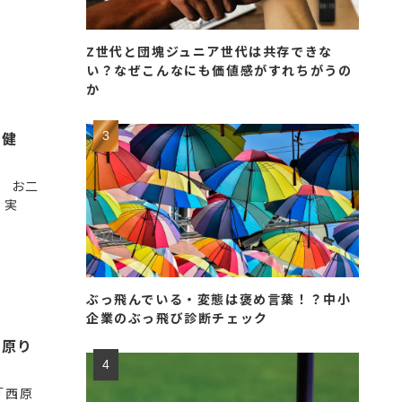
Z世代と団塊ジュニア世代は共存できな
い？なぜこんなにも価値感がすれちがうの
か
「健
 お二
。実
ぶっ飛んでいる・変態は褒め言葉！？中小
企業のぶっ飛び診断チェック
西原り
「西原