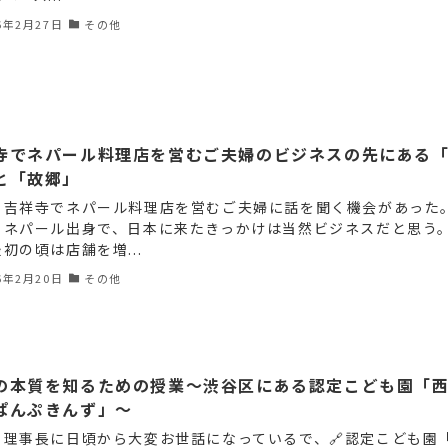
6年2月27日
その他
寺でネパール料理店を営むご夫婦のビジネスの先にある
と「故郷」
、吉祥寺でネパール料理店を営むご夫婦に話を聞く機会があった。
もネパール出身で、日本に来たきっかけは当然ビジネスだと思う
初の頃は店舗を増...
6年2月20日
その他
の本質を知るための授業～渋谷区にある認定こども園「
ぱんぷきんず」～
、理事長に日頃から大変お世話になっているで、🔗認定こども園