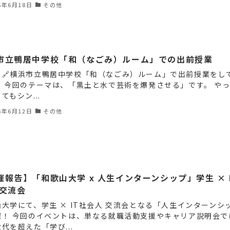
6年6月18日
その他
市立鴨居中学校「和（なごみ）ルーム」での出前授業
、🔗横浜市立鴨居中学校「和（なごみ）ルーム」で出前授業をし
。 今回のテーマは、「黒土と水で芸術を爆発させる」です。 や
てもシン...
6年6月12日
その他
催報告】「和歌山大学 x 人生インターンシップ」学生 × 
 交流会
大学にて、学生 × IT社会人 交流会となる「人生インターンシ
催！ 今回のイベントは、単なる就職活動支援やキャリア説明会で
代を超えた「学び...