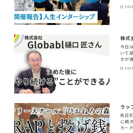
202
株式
今日は
いて
きが強
202
ラッ
先日
に続
カード