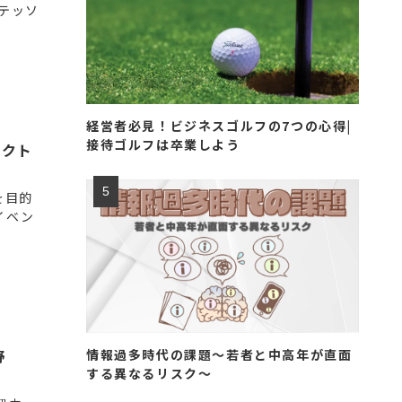
テッソ
経営者必見！ビジネスゴルフの7つの心得|
接待ゴルフは卒業しよう
ェクト
を目的
イベン
情報過多時代の課題～若者と中高年が直面
野
する異なるリスク～