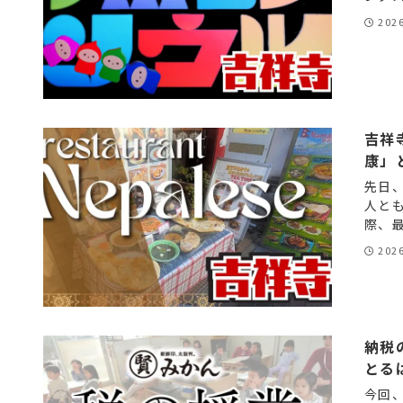
202
吉祥
康」
先日
人と
際、最
202
納税
とる
今回