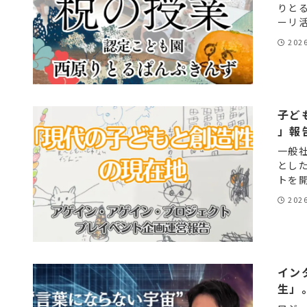
りと
ーリ活
202
子ど
」報
一般
とし
トを開
202
イン
生」