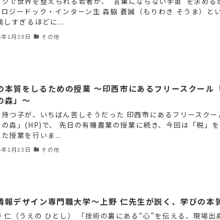
ックで世界を整えられる若者が、“言葉にならない宇宙”を求める
ノロジードック・インターン生 森脇 蒼誠（もりわき そうま）と
美しすぎるほどに...
6年1月30日
その他
の本質をしるための授業 ～印西市にあるフリースクール
の森」～
を持つ子が、いちばん苦しそうだった 印西市にあるフリースクー
ろの森」(HP)で、 先日の有機農業の授業に続き、今回は「税」
た授業を行いま...
6年1月23日
その他
情報デザイン専門職大学～上野 仁先生が説く、学びの本
野 仁（うえの ひとし） 「技術の裏にある“心”を伝える、現場出