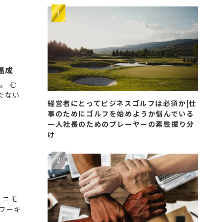
福成
。 む
でない
経営者にとってビジネスゴルフは必須か|仕
事のためにゴルフを始めようか悩んでいる
一人社長のためのプレーヤーの素性振り分
け
ナニモ
ワーキ