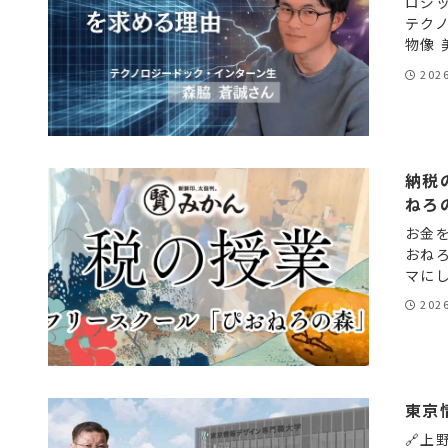
ロジ
テク
物像 
202
納税
ねろ
お金
おね
マにし
202
東京
🔗上