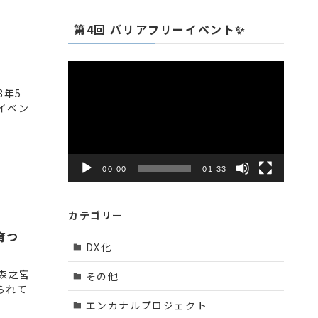
第4回 バリアフリーイベント✨
動
画
8年5
プ
イベン
レ
ー
ヤ
ー
00:00
01:33
カテゴリー
育つ
DX化
森之宮
その他
られて
エンカナルプロジェクト