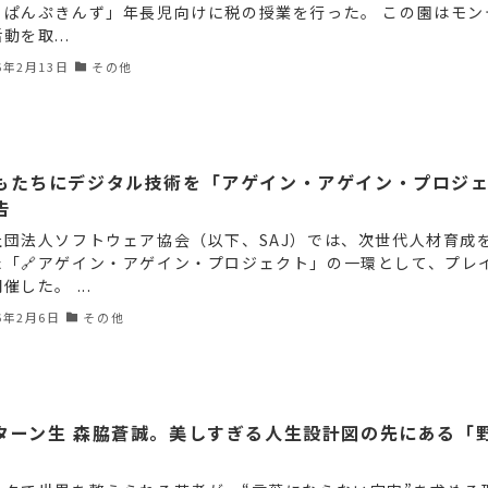
るぱんぷきんず」年長児向けに税の授業を行った。 この園はモン
動を取...
6年2月13日
その他
もたちにデジタル技術を「アゲイン・アゲイン・プロジ
告
社団法人ソフトウェア協会（以下、SAJ）では、次世代人材育成
た「🔗アゲイン・アゲイン・プロジェクト」の一環として、プレ
催した。 ...
6年2月6日
その他
ターン生 森脇蒼誠。美しすぎる人生設計図の先にある「
。