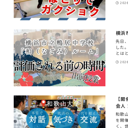
202
横浜
先日
した
とはと
202
【開
会人
和歌山
を開
く、世