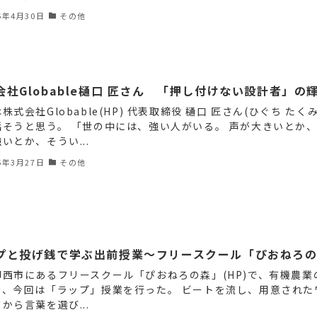
6年4月30日
その他
会社Globable樋口 匠さん 「押し付けない設計者」の
株式会社Globable(HP) 代表取締役 樋口 匠さん(ひぐち たく
話そうと思う。 「世の中には、強い人がいる。 声が大きいとか
いとか、そうい...
6年3月27日
その他
プと投げ銭で学ぶ出前授業～フリースクール「ぴおねろ
印西市にあるフリースクール「ぴおねろの森」(HP)で、有機農業
き、今回は「ラップ」授業を行った。 ビートを流し、用意された
から言葉を選び...