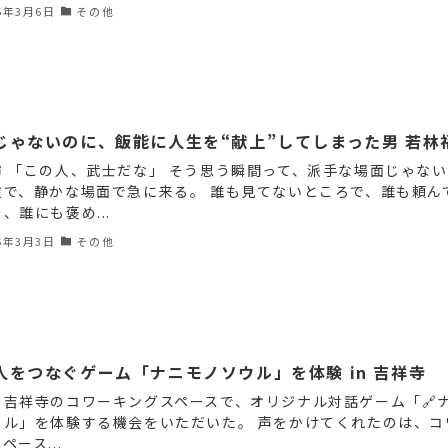
6年3月6日
その他
じゃないのに、飯能に人生を“献上”してしまった男 若林
市 「この人、武士だな」 そう思う瞬間って、派手な場面じゃない
逆で、静かな場面で急に来る。 誰も見てないところで、誰も頼ん
、誰にも褒め...
6年3月3日
その他
人をつなぐゲーム「ナニモノソウル」を体験 in 吉祥寺
、吉祥寺のコワーキングスペースで、オリジナル対話ゲーム「🔗
ウル」を体験する機会をいただいた。 声をかけてくれたのは、コ
ペース...