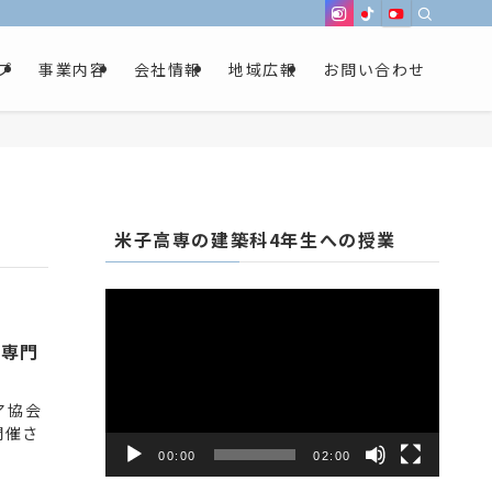
プ
事業内容
会社情報
地域広報
お問い合わせ
米子高専の建築科4年生への授業
動
画
プ
等専門
レ
ー
ア協会
ヤ
開催さ
ー
00:00
02:00