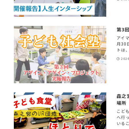
第3
アイ
月3
トは、
202
森之
場所
こど
へ行
いるこ