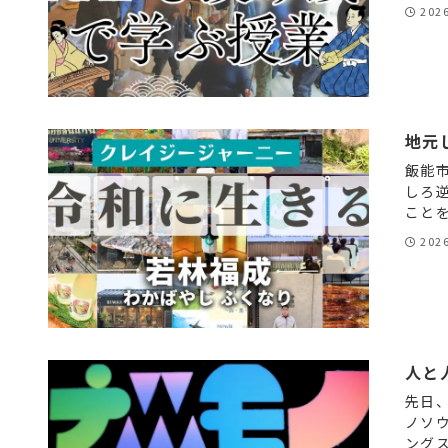
202
地元
飯能
しろ
ことを
202
人と
先日
ノソ
ングス