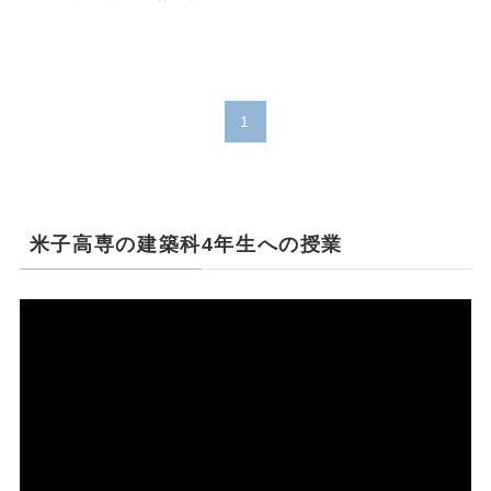
1
米子高専の建築科4年生への授業
動
画
プ
レ
ー
ヤ
ー