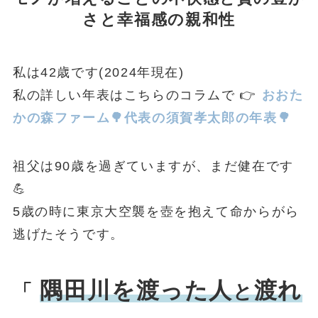
さと幸福感の親和性
私は42歳です(2024年現在)
私の詳しい年表はこちらのコラムで 👉
おおた
かの森ファーム🌳代表の須賀孝太郎の年表🌳
祖父は90歳を過ぎていますが、まだ健在です
💪
5歳の時に東京大空襲を壺を抱えて命からがら
逃げたそうです。
隅田川を渡った人
渡れ
「
と