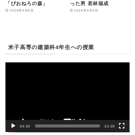
「ぴおねろの森」
った男 若林福成
2026年3月6日
2026年3月3日
米子高専の建築科4年生への授業
動
画
プ
レ
ー
ヤ
ー
00:00
02:00