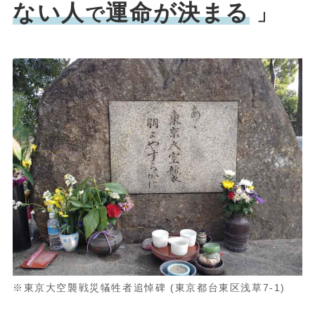
ない人
運命が決まる
で
」
※
東京大空襲戦災犠牲者追悼碑 (東京都台東区浅草7-1)