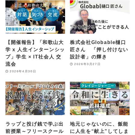
【開催報告】「和歌山大
株式会社Globable樋口
学 x 人生インターンシッ
匠さん 「押し付けない
プ」学生 × IT社会人 交
設計者」の輝き
流会
2026年3月27日
2026年4月30日
ラップと投げ銭で学ぶ出
地元じゃないのに、飯能
前授業～フリースクール
に人生を“献上”してしま