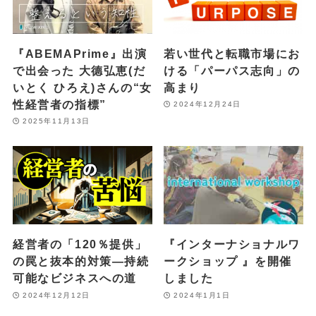
『ABEMAPrime』出演
若い世代と転職市場にお
で出会った 大德弘恵(だ
ける「パーパス志向」の
いとく ひろえ)さんの“女
高まり
性経営者の指標”
2024年12月24日
2025年11月13日
経営者の「120％提供」
『インターナショナルワ
の罠と抜本的対策—持続
ークショップ 』を開催
可能なビジネスへの道
しました
2024年12月12日
2024年1月1日