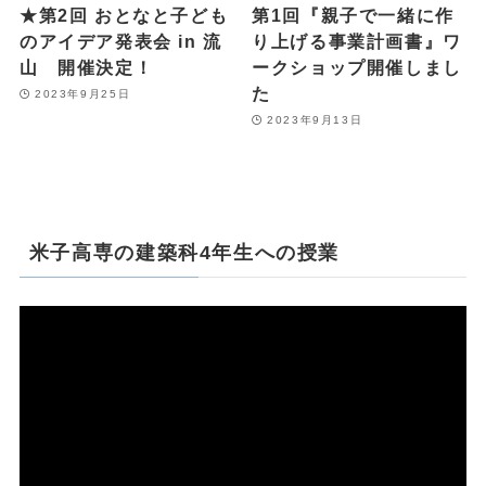
★第2回 おとなと子ども
第1回『親子で一緒に作
のアイデア発表会 in 流
り上げる事業計画書』ワ
山 開催決定！
ークショップ開催しまし
た
2023年9月25日
2023年9月13日
米子高専の建築科4年生への授業
動
画
プ
レ
ー
ヤ
ー